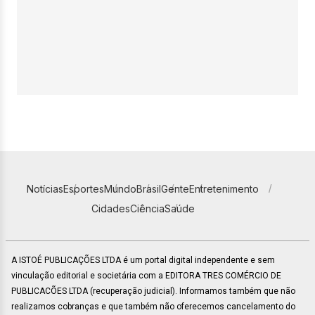
Notícias
Esportes
Mundo
Brasil
Gente
Entretenimento
Cidades
Ciência
Saúde
A ISTOÉ PUBLICAÇÕES LTDA é um portal digital independente e sem
vinculação editorial e societária com a EDITORA TRES COMÉRCIO DE
PUBLICACÕES LTDA (recuperação judicial). Informamos também que não
realizamos cobranças e que também não oferecemos cancelamento do