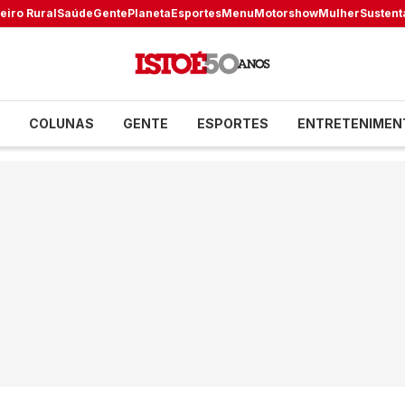
eiro Rural
Saúde
Gente
Planeta
Esportes
Menu
Motorshow
Mulher
Sustent
COLUNAS
GENTE
ESPORTES
ENTRETENIMEN