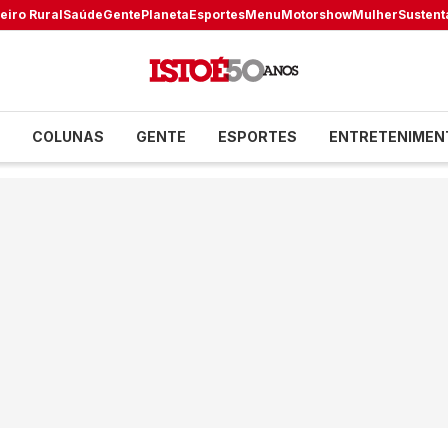
eiro Rural
Saúde
Gente
Planeta
Esportes
Menu
Motorshow
Mulher
Sustent
COLUNAS
GENTE
ESPORTES
ENTRETENIMEN