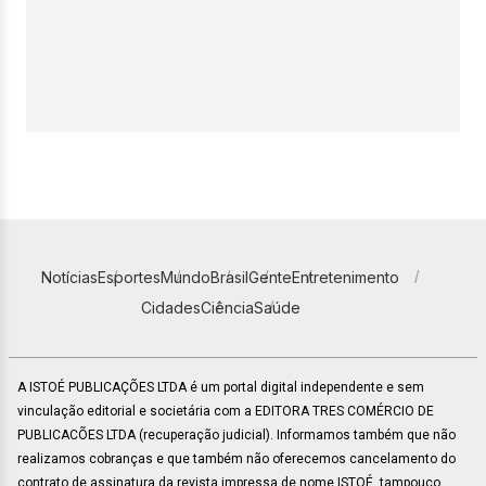
Notícias
Esportes
Mundo
Brasil
Gente
Entretenimento
Cidades
Ciência
Saúde
A ISTOÉ PUBLICAÇÕES LTDA é um portal digital independente e sem
vinculação editorial e societária com a EDITORA TRES COMÉRCIO DE
PUBLICACÕES LTDA (recuperação judicial). Informamos também que não
realizamos cobranças e que também não oferecemos cancelamento do
contrato de assinatura da revista impressa de nome ISTOÉ, tampouco