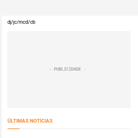
dj/jc/mcd/cb