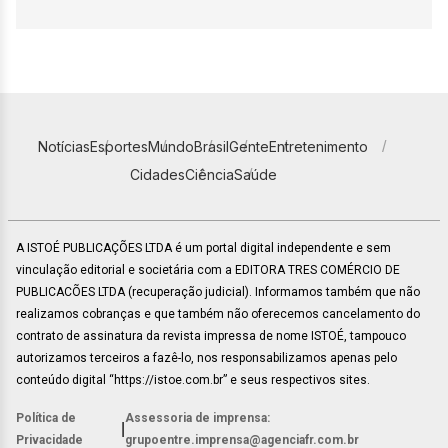
Notícias
Esportes
Mundo
Brasil
Gente
Entretenimento
Cidades
Ciência
Saúde
A ISTOÉ PUBLICAÇÕES LTDA é um portal digital independente e sem
vinculação editorial e societária com a EDITORA TRES COMÉRCIO DE
PUBLICACÕES LTDA (recuperação judicial). Informamos também que não
realizamos cobranças e que também não oferecemos cancelamento do
contrato de assinatura da revista impressa de nome ISTOÉ, tampouco
autorizamos terceiros a fazê-lo, nos responsabilizamos apenas pelo
conteúdo digital “https://istoe.com.br” e seus respectivos sites.
Política de
Assessoria de imprensa:
|
Privacidade
grupoentre.imprensa@agenciafr.com.br