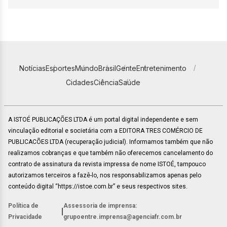
Notícias
Esportes
Mundo
Brasil
Gente
Entretenimento
Cidades
Ciência
Saúde
A ISTOÉ PUBLICAÇÕES LTDA é um portal digital independente e sem
vinculação editorial e societária com a EDITORA TRES COMÉRCIO DE
PUBLICACÕES LTDA (recuperação judicial). Informamos também que não
realizamos cobranças e que também não oferecemos cancelamento do
contrato de assinatura da revista impressa de nome ISTOÉ, tampouco
autorizamos terceiros a fazê-lo, nos responsabilizamos apenas pelo
conteúdo digital “https://istoe.com.br” e seus respectivos sites.
Política de
Assessoria de imprensa:
|
Privacidade
grupoentre.imprensa@agenciafr.com.br