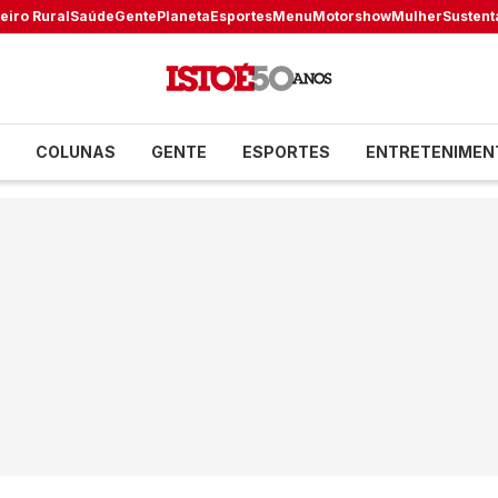
eiro Rural
Saúde
Gente
Planeta
Esportes
Menu
Motorshow
Mulher
Sustent
COLUNAS
GENTE
ESPORTES
ENTRETENIMEN