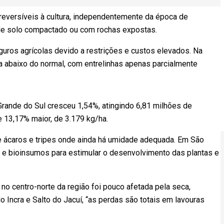
rreversíveis à cultura, independentemente da época de
de solo compactado ou com rochas expostas.
guros agrícolas devido a restrições e custos elevados. Na
a abaixo do normal, com entrelinhas apenas parcialmente
Grande do Sul cresceu 1,54%, atingindo 6,81 milhões de
e 13,17% maior, de 3.179 kg/ha.
e ácaros e tripes onde ainda há umidade adequada. Em São
res e bioinsumos para estimular o desenvolvimento das plantas e
a no centro-norte da região foi pouco afetada pela seca,
 Incra e Salto do Jacuí, “as perdas são totais em lavouras