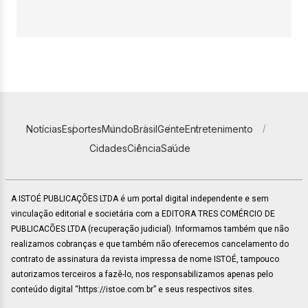
Notícias
Esportes
Mundo
Brasil
Gente
Entretenimento
Cidades
Ciência
Saúde
A ISTOÉ PUBLICAÇÕES LTDA é um portal digital independente e sem
vinculação editorial e societária com a EDITORA TRES COMÉRCIO DE
PUBLICACÕES LTDA (recuperação judicial). Informamos também que não
realizamos cobranças e que também não oferecemos cancelamento do
contrato de assinatura da revista impressa de nome ISTOÉ, tampouco
autorizamos terceiros a fazê-lo, nos responsabilizamos apenas pelo
conteúdo digital “https://istoe.com.br” e seus respectivos sites.