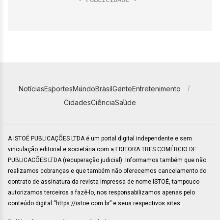
Notícias
Esportes
Mundo
Brasil
Gente
Entretenimento
Cidades
Ciência
Saúde
A ISTOÉ PUBLICAÇÕES LTDA é um portal digital independente e sem
vinculação editorial e societária com a EDITORA TRES COMÉRCIO DE
PUBLICACÕES LTDA (recuperação judicial). Informamos também que não
realizamos cobranças e que também não oferecemos cancelamento do
contrato de assinatura da revista impressa de nome ISTOÉ, tampouco
autorizamos terceiros a fazê-lo, nos responsabilizamos apenas pelo
conteúdo digital “https://istoe.com.br” e seus respectivos sites.