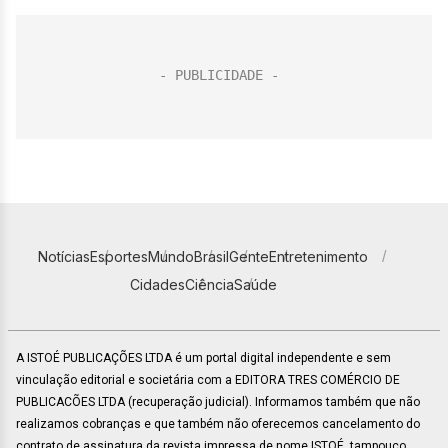
Notícias
Esportes
Mundo
Brasil
Gente
Entretenimento
Cidades
Ciência
Saúde
A ISTOÉ PUBLICAÇÕES LTDA é um portal digital independente e sem
vinculação editorial e societária com a EDITORA TRES COMÉRCIO DE
PUBLICACÕES LTDA (recuperação judicial). Informamos também que não
realizamos cobranças e que também não oferecemos cancelamento do
contrato de assinatura da revista impressa de nome ISTOÉ, tampouco