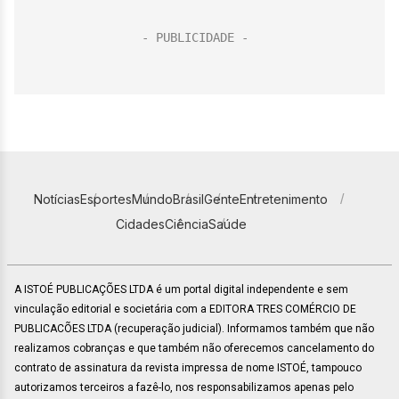
Notícias
Esportes
Mundo
Brasil
Gente
Entretenimento
Cidades
Ciência
Saúde
A ISTOÉ PUBLICAÇÕES LTDA é um portal digital independente e sem
vinculação editorial e societária com a EDITORA TRES COMÉRCIO DE
PUBLICACÕES LTDA (recuperação judicial). Informamos também que não
realizamos cobranças e que também não oferecemos cancelamento do
contrato de assinatura da revista impressa de nome ISTOÉ, tampouco
autorizamos terceiros a fazê-lo, nos responsabilizamos apenas pelo