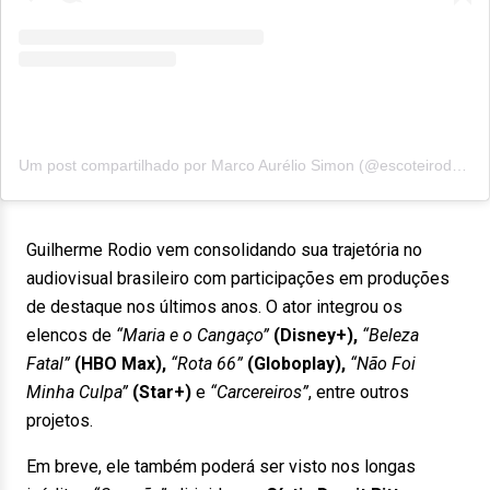
Um post compartilhado por Marco Aurélio Simon (@escoteirodesaparecido)
Guilherme Rodio vem consolidando sua trajetória no
audiovisual brasileiro com participações em produções
de destaque nos últimos anos. O ator integrou os
elencos de
“Maria e o Cangaço”
(Disney+),
“Beleza
Fatal”
(HBO
Max),
“Rota 66”
(Globoplay),
“Não Foi
Minha Culpa”
(Star+)
e
“Carcereiros”
, entre outros
projetos.
Em breve, ele também poderá ser visto nos longas