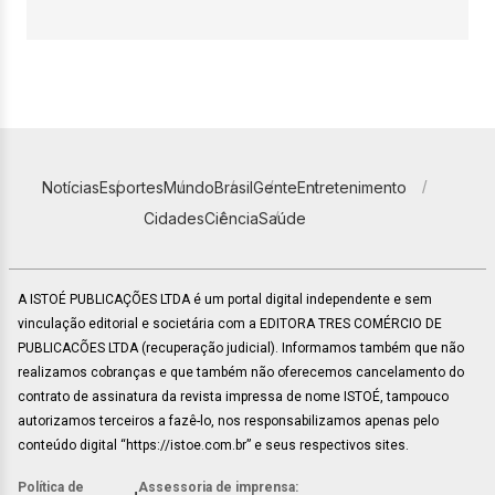
Notícias
Esportes
Mundo
Brasil
Gente
Entretenimento
Cidades
Ciência
Saúde
A ISTOÉ PUBLICAÇÕES LTDA é um portal digital independente e sem
vinculação editorial e societária com a EDITORA TRES COMÉRCIO DE
PUBLICACÕES LTDA (recuperação judicial). Informamos também que não
realizamos cobranças e que também não oferecemos cancelamento do
contrato de assinatura da revista impressa de nome ISTOÉ, tampouco
autorizamos terceiros a fazê-lo, nos responsabilizamos apenas pelo
conteúdo digital “https://istoe.com.br” e seus respectivos sites.
Política de
Assessoria de imprensa: