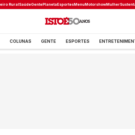
eiro Rural
Saúde
Gente
Planeta
Esportes
Menu
Motorshow
Mulher
Sustent
COLUNAS
GENTE
ESPORTES
ENTRETENIMEN