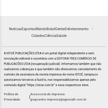
Notícias
Esportes
Mundo
Brasil
Gente
Entretenimento
Cidades
Ciência
Saúde
A ISTOÉ PUBLICAÇÕES LTDA é um portal digital independente e sem
vinculação editorial e societária com a EDITORA TRES COMÉRCIO DE
PUBLICACÕES LTDA (recuperação judicial). Informamos também que não
realizamos cobranças e que também não oferecemos cancelamento do
contrato de assinatura da revista impressa de nome ISTOÉ, tampouco
autorizamos terceiros a fazê-lo, nos responsabilizamos apenas pelo
conteúdo digital “https://istoe.com.br” e seus respectivos sites.
Política de
Assessoria de imprensa:
|
Privacidade
grupoentre.imprensa@agenciafr.com.br