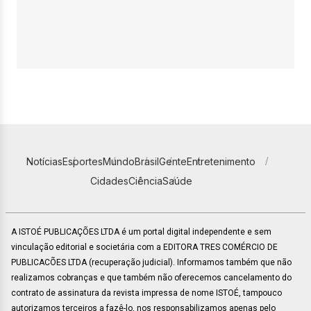
Notícias
Esportes
Mundo
Brasil
Gente
Entretenimento
Cidades
Ciência
Saúde
A ISTOÉ PUBLICAÇÕES LTDA é um portal digital independente e sem
vinculação editorial e societária com a EDITORA TRES COMÉRCIO DE
PUBLICACÕES LTDA (recuperação judicial). Informamos também que não
realizamos cobranças e que também não oferecemos cancelamento do
contrato de assinatura da revista impressa de nome ISTOÉ, tampouco
autorizamos terceiros a fazê-lo, nos responsabilizamos apenas pelo