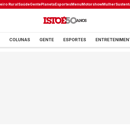
eiro Rural
Saúde
Gente
Planeta
Esportes
Menu
Motorshow
Mulher
Sustent
COLUNAS
GENTE
ESPORTES
ENTRETENIMEN