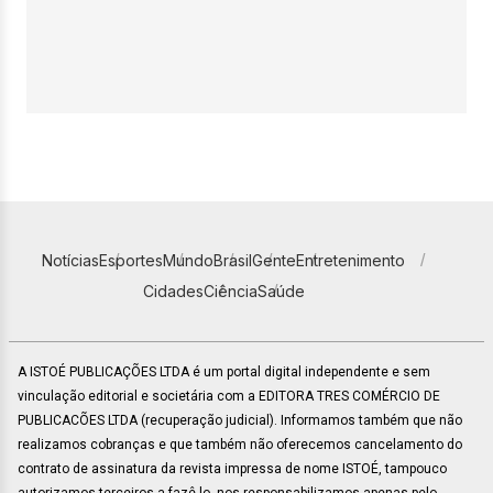
Notícias
Esportes
Mundo
Brasil
Gente
Entretenimento
Cidades
Ciência
Saúde
A ISTOÉ PUBLICAÇÕES LTDA é um portal digital independente e sem
vinculação editorial e societária com a EDITORA TRES COMÉRCIO DE
PUBLICACÕES LTDA (recuperação judicial). Informamos também que não
realizamos cobranças e que também não oferecemos cancelamento do
contrato de assinatura da revista impressa de nome ISTOÉ, tampouco