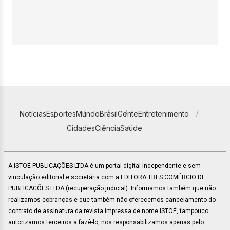
Notícias
Esportes
Mundo
Brasil
Gente
Entretenimento
Cidades
Ciência
Saúde
A ISTOÉ PUBLICAÇÕES LTDA é um portal digital independente e sem
vinculação editorial e societária com a EDITORA TRES COMÉRCIO DE
PUBLICACÕES LTDA (recuperação judicial). Informamos também que não
realizamos cobranças e que também não oferecemos cancelamento do
contrato de assinatura da revista impressa de nome ISTOÉ, tampouco
autorizamos terceiros a fazê-lo, nos responsabilizamos apenas pelo