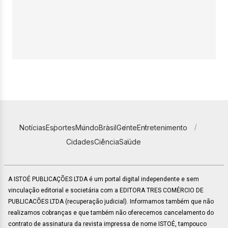
Notícias
Esportes
Mundo
Brasil
Gente
Entretenimento
Cidades
Ciência
Saúde
A ISTOÉ PUBLICAÇÕES LTDA é um portal digital independente e sem
vinculação editorial e societária com a EDITORA TRES COMÉRCIO DE
PUBLICACÕES LTDA (recuperação judicial). Informamos também que não
realizamos cobranças e que também não oferecemos cancelamento do
contrato de assinatura da revista impressa de nome ISTOÉ, tampouco