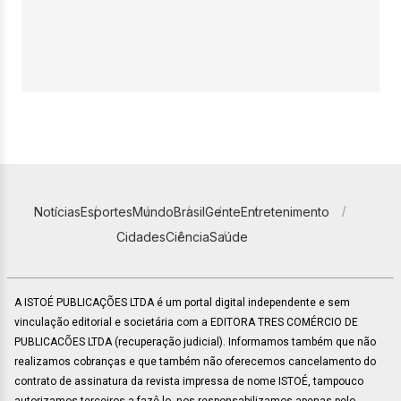
Notícias
Esportes
Mundo
Brasil
Gente
Entretenimento
Cidades
Ciência
Saúde
A ISTOÉ PUBLICAÇÕES LTDA é um portal digital independente e sem
vinculação editorial e societária com a EDITORA TRES COMÉRCIO DE
PUBLICACÕES LTDA (recuperação judicial). Informamos também que não
realizamos cobranças e que também não oferecemos cancelamento do
contrato de assinatura da revista impressa de nome ISTOÉ, tampouco