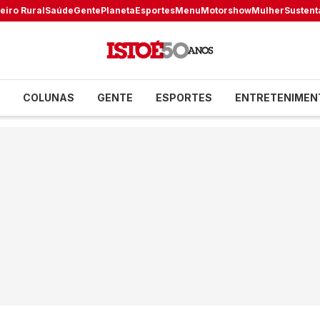
eiro Rural
Saúde
Gente
Planeta
Esportes
Menu
Motorshow
Mulher
Sustent
COLUNAS
GENTE
ESPORTES
ENTRETENIMEN