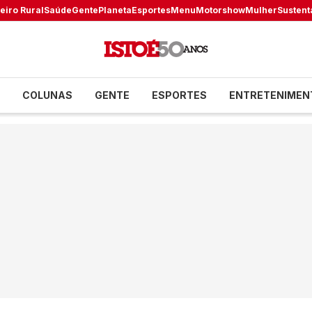
eiro Rural
Saúde
Gente
Planeta
Esportes
Menu
Motorshow
Mulher
Sustent
COLUNAS
GENTE
ESPORTES
ENTRETENIMEN