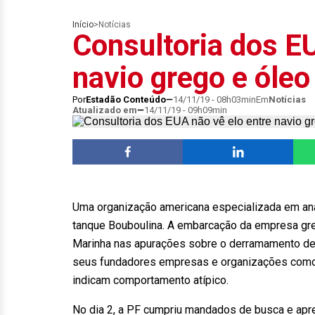
Início
>
Notícias
Consultoria dos EU
navio grego e óleo
Por
Estadão Conteúdo
14/11/19 - 08h03min
Em
Notícias
Atualizado em
14/11/19 - 09h09min
Uma organização americana especializada em anál
tanque Bouboulina. A embarcação da empresa greg
Marinha nas apurações sobre o derramamento de ól
seus fundadores empresas e organizações como 
indicam comportamento atípico.
No dia 2, a PF cumpriu mandados de busca e ap