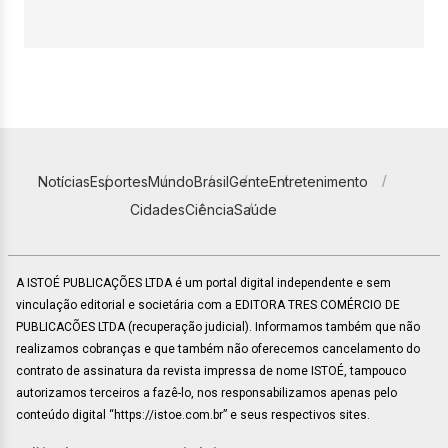
Notícias
Esportes
Mundo
Brasil
Gente
Entretenimento
Cidades
Ciência
Saúde
A ISTOÉ PUBLICAÇÕES LTDA é um portal digital independente e sem
vinculação editorial e societária com a EDITORA TRES COMÉRCIO DE
PUBLICACÕES LTDA (recuperação judicial). Informamos também que não
realizamos cobranças e que também não oferecemos cancelamento do
contrato de assinatura da revista impressa de nome ISTOÉ, tampouco
autorizamos terceiros a fazê-lo, nos responsabilizamos apenas pelo
conteúdo digital “https://istoe.com.br” e seus respectivos sites.