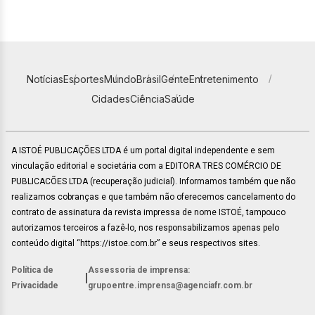
Notícias
Esportes
Mundo
Brasil
Gente
Entretenimento
Cidades
Ciência
Saúde
A ISTOÉ PUBLICAÇÕES LTDA é um portal digital independente e sem
vinculação editorial e societária com a EDITORA TRES COMÉRCIO DE
PUBLICACÕES LTDA (recuperação judicial). Informamos também que não
realizamos cobranças e que também não oferecemos cancelamento do
contrato de assinatura da revista impressa de nome ISTOÉ, tampouco
autorizamos terceiros a fazê-lo, nos responsabilizamos apenas pelo
conteúdo digital “https://istoe.com.br” e seus respectivos sites.
Política de
Assessoria de imprensa:
|
Privacidade
grupoentre.imprensa@agenciafr.com.br