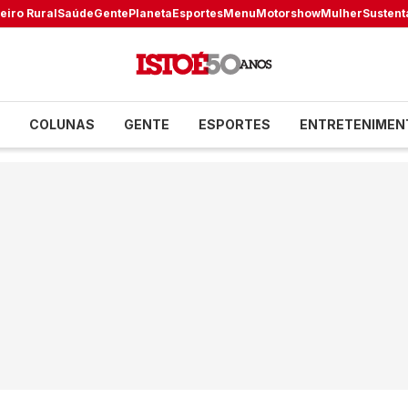
eiro Rural
Saúde
Gente
Planeta
Esportes
Menu
Motorshow
Mulher
Sustent
COLUNAS
GENTE
ESPORTES
ENTRETENIMEN