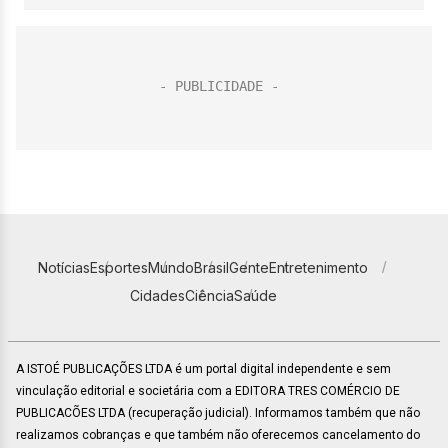
Notícias
Esportes
Mundo
Brasil
Gente
Entretenimento
Cidades
Ciência
Saúde
A ISTOÉ PUBLICAÇÕES LTDA é um portal digital independente e sem
vinculação editorial e societária com a EDITORA TRES COMÉRCIO DE
PUBLICACÕES LTDA (recuperação judicial). Informamos também que não
realizamos cobranças e que também não oferecemos cancelamento do