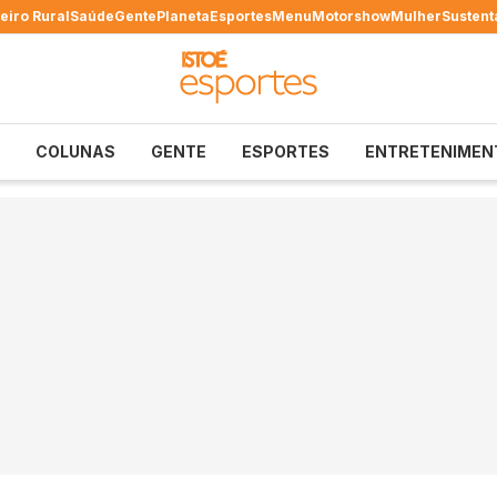
eiro Rural
Saúde
Gente
Planeta
Esportes
Menu
Motorshow
Mulher
Sustent
COLUNAS
GENTE
ESPORTES
ENTRETENIMEN