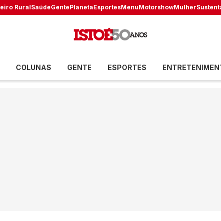
eiro Rural
Saúde
Gente
Planeta
Esportes
Menu
Motorshow
Mulher
Sustent
COLUNAS
GENTE
ESPORTES
ENTRETENIMEN