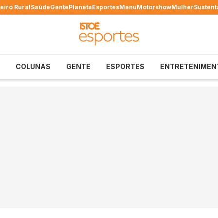
eiro Rural
Saúde
Gente
Planeta
Esportes
Menu
Motorshow
Mulher
Sustent
COLUNAS
GENTE
ESPORTES
ENTRETENIMEN