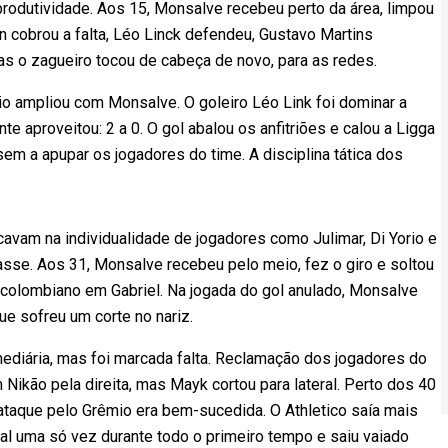
rodutividade. Aos 15, Monsalve recebeu perto da área, limpou
n cobrou a falta, Léo Linck defendeu, Gustavo Martins
as o zagueiro tocou de cabeça de novo, para as redes.
io ampliou com Monsalve. O goleiro Léo Link foi dominar a
te aproveitou: 2 a 0. O gol abalou os anfitriões e calou a Ligga
 a apupar os jogadores do time. A disciplina tática dos
avam na individualidade de jogadores como Julimar, Di Yorio e
passe. Aos 31, Monsalve recebeu pelo meio, fez o giro e soltou
colombiano em Gabriel. Na jogada do gol anulado, Monsalve
ue sofreu um corte no nariz.
mediária, mas foi marcada falta. Reclamação dos jogadores do
 Nikão pela direita, mas Mayk cortou para lateral. Perto dos 40
-ataque pelo Grêmio era bem-sucedida. O Athletico saía mais
ral uma só vez durante todo o primeiro tempo e saiu vaiado