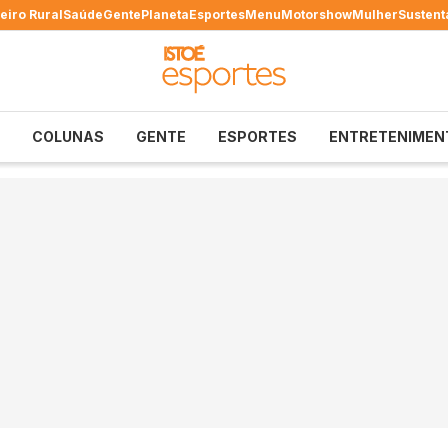
eiro Rural
Saúde
Gente
Planeta
Esportes
Menu
Motorshow
Mulher
Sustent
COLUNAS
GENTE
ESPORTES
ENTRETENIMEN