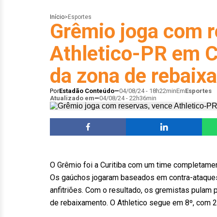
Início
>
Esportes
Grêmio joga com r
Athletico-PR em Cu
da zona de rebaix
Por
Estadão Conteúdo
04/08/24 - 18h22min
Em
Esportes
Atualizado em
04/08/24 - 22h36min
O Grêmio foi a Curitiba com um time completament
Os gaúchos jogaram baseados em contra-ataque
anfitriões. Com o resultado, os gremistas pulam 
de rebaixamento. O Athletico segue em 8º, com 2