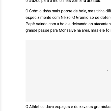
e cruzou para o meio, mas Gamarra afastou.
O Grêmio tinha mais posse de bola, mas tinha difi
especialmente com Nikão. O Grêmio só se defend
Pepê saindo com a bola e deixando os atacantes 
grande passe para Monsalve na área, mas ele foi 
O Athletico dava espaços e deixava os gremista