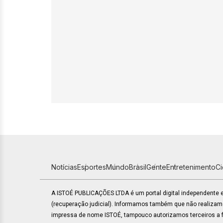
Notícias
Esportes
Mundo
Brasil
Gente
Entretenimento
C
A ISTOÉ PUBLICAÇÕES LTDA é um portal digital independente
(recuperação judicial). Informamos também que não realiza
impressa de nome ISTOÉ, tampouco autorizamos terceiros a fa