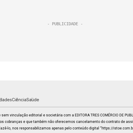
idades
Ciência
Saúde
 e sem vinculação editorial e societária com a EDITORA TRES COMÉRCIO DE PU
mos cobranças e que também não oferecemos cancelamento do contrato de assin
zê-lo, nos responsabilizamos apenas pelo conteúdo digital “https://istoe.com.b