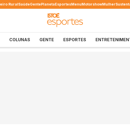
eiro Rural
Saúde
Gente
Planeta
Esportes
Menu
Motorshow
Mulher
Sustent
COLUNAS
GENTE
ESPORTES
ENTRETENIMEN