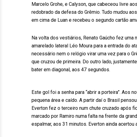
Marcelo Grohe, e Calyson, que cabeceou livre aos
redobrado da defesa do Grêmio. Tudo mudou aos 4
em cima de Luan e recebeu o segundo cartão ama
Na volta dos vestiários, Renato Gaúcho fez uma m
amarelado lateral Léo Moura para a entrada do at
necessário nem o relógio virar uma vez para o Grêm
que cruzou de primeira. Do outro lado, justamente
bater em diagonal, aos 47 segundos.
Este gol foi a senha para “abrir a porteira”. Aos
pequena área e caído. A partir daí o Brasil pens
Everton fez o terceiro num chute cruzado após fic
marcado por Ramiro numa falta na frente da grande
espalmar, aos 31 minutos. Everton ainda acertou a