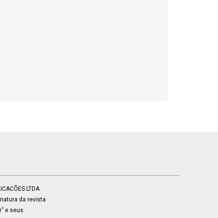
BLICACÕES LTDA
atura da revista
r” e seus