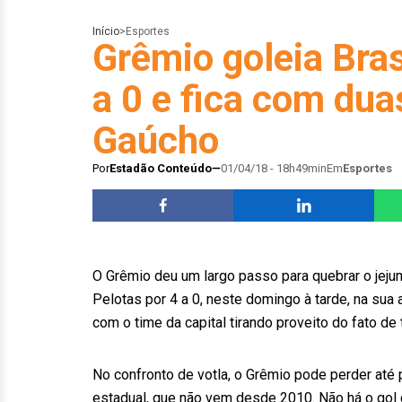
Início
>
Esportes
Grêmio goleia Bras
a 0 e fica com du
Gaúcho
Por
Estadão Conteúdo
01/04/18 - 18h49min
Em
Esportes
O Grêmio deu um largo passo para quebrar o jeju
Pelotas por 4 a 0, neste domingo à tarde, na sua 
com o time da capital tirando proveito do fato d
No confronto de votla, o Grêmio pode perder até p
estadual, que não vem desde 2010. Não há o gol 