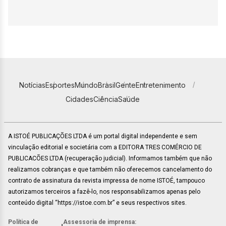
Notícias
Esportes
Mundo
Brasil
Gente
Entretenimento
Cidades
Ciência
Saúde
A ISTOÉ PUBLICAÇÕES LTDA é um portal digital independente e sem
vinculação editorial e societária com a EDITORA TRES COMÉRCIO DE
PUBLICACÕES LTDA (recuperação judicial). Informamos também que não
realizamos cobranças e que também não oferecemos cancelamento do
contrato de assinatura da revista impressa de nome ISTOÉ, tampouco
autorizamos terceiros a fazê-lo, nos responsabilizamos apenas pelo
conteúdo digital “https://istoe.com.br” e seus respectivos sites.
Política de
Assessoria de imprensa: