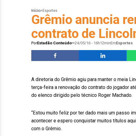
Início
>
Esportes
Grêmio anuncia r
contrato de Lincol
Por
Estadão Conteúdo
24/05/16 - 16h12min
Em
Esportes
A diretoria do Grêmio agiu para manter o meia Li
terça-feira a renovação do contrato do jogador at
do elenco dirigido pelo técnico Roger Machado.
“Estou muito feliz por ter dado mais um passo imp
acontecer e espero conquistar muitos títulos aqu
com o Grêmio.