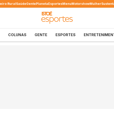
eiro Rural
Saúde
Gente
Planeta
Esportes
Menu
Motorshow
Mulher
Sustent
COLUNAS
GENTE
ESPORTES
ENTRETENIMEN