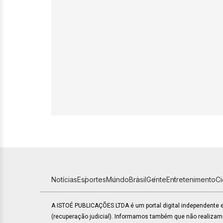
Notícias
Esportes
Mundo
Brasil
Gente
Entretenimento
C
A ISTOÉ PUBLICAÇÕES LTDA é um portal digital independente
(recuperação judicial). Informamos também que não realiza