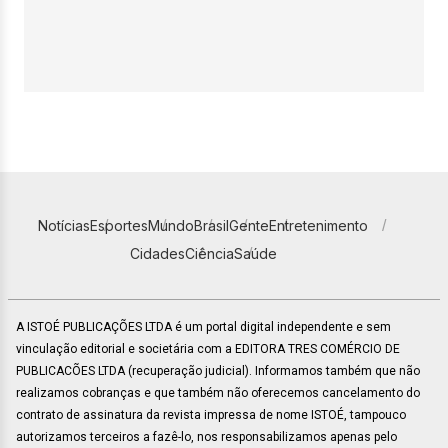
Notícias
Esportes
Mundo
Brasil
Gente
Entretenimento
Cidades
Ciência
Saúde
A ISTOÉ PUBLICAÇÕES LTDA é um portal digital independente e sem
vinculação editorial e societária com a EDITORA TRES COMÉRCIO DE
PUBLICACÕES LTDA (recuperação judicial). Informamos também que não
realizamos cobranças e que também não oferecemos cancelamento do
contrato de assinatura da revista impressa de nome ISTOÉ, tampouco
autorizamos terceiros a fazê-lo, nos responsabilizamos apenas pelo