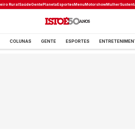
eiro Rural
Saúde
Gente
Planeta
Esportes
Menu
Motorshow
Mulher
Sustent
COLUNAS
GENTE
ESPORTES
ENTRETENIMEN