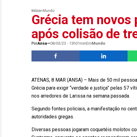
Início
>
Mundo
Grécia tem novos 
após colisão de tr
Por
Ansa
08/03/23 - 13h01min
Em
Mundo
ATENAS, 8 MAR (ANSA) – Mais de 50 mil pessoas 
Grécia para exigir “verdade e justiça” pelas 57 v
nos arredores de Larissa na semana passada.
Segundo fontes policiais, a manifestação no cent
autoridades gregas.
Diversas pessoas jogaram coquetéis molotov con