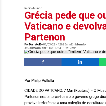
Início
>
Mundo
Grécia pede que o
Vaticano e devolv
Partenon
Por
Da IstoÉ
07/03/23 - 12h25min
Em
Mundo
Atualizado em
15/11/24 - 19h12min
Por Philip Pullella
CIDADE DO VATICANO, 7 Mar (Reuters) – O Museu
Partenon nesta terça-feira e o governo grego dis
provável referência a uma coleção de esculturas