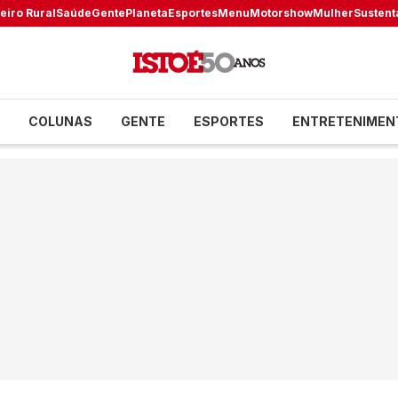
eiro Rural
Saúde
Gente
Planeta
Esportes
Menu
Motorshow
Mulher
Sustent
COLUNAS
GENTE
ESPORTES
ENTRETENIMEN