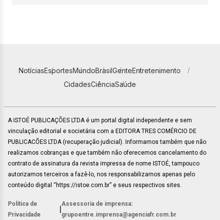
Notícias
Esportes
Mundo
Brasil
Gente
Entretenimento
Cidades
Ciência
Saúde
A ISTOÉ PUBLICAÇÕES LTDA é um portal digital independente e sem
vinculação editorial e societária com a EDITORA TRES COMÉRCIO DE
PUBLICACÕES LTDA (recuperação judicial). Informamos também que não
realizamos cobranças e que também não oferecemos cancelamento do
contrato de assinatura da revista impressa de nome ISTOÉ, tampouco
autorizamos terceiros a fazê-lo, nos responsabilizamos apenas pelo
conteúdo digital “https://istoe.com.br” e seus respectivos sites.
Política de
Assessoria de imprensa:
|
Privacidade
grupoentre.imprensa@agenciafr.com.br