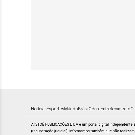
Notícias
Esportes
Mundo
Brasil
Gente
Entretenimento
C
A ISTOÉ PUBLICAÇÕES LTDA é um portal digital independente
(recuperação judicial). Informamos também que não realiza