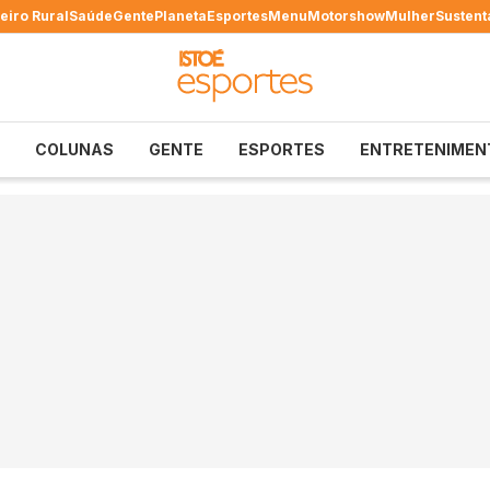
eiro Rural
Saúde
Gente
Planeta
Esportes
Menu
Motorshow
Mulher
Sustent
COLUNAS
GENTE
ESPORTES
ENTRETENIMEN