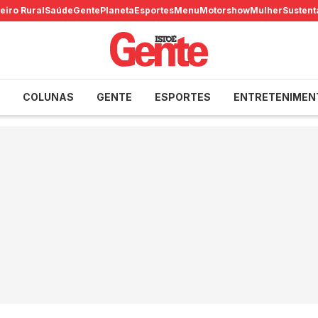
eiro Rural
Saúde
Gente
Planeta
Esportes
Menu
Motorshow
Mulher
Sustent
COLUNAS
GENTE
ESPORTES
ENTRETENIMEN