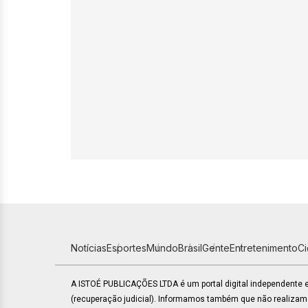
Notícias
Esportes
Mundo
Brasil
Gente
Entretenimento
C
A ISTOÉ PUBLICAÇÕES LTDA é um portal digital independente
(recuperação judicial). Informamos também que não realiza