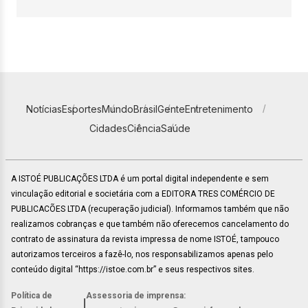
Notícias
Esportes
Mundo
Brasil
Gente
Entretenimento
Cidades
Ciência
Saúde
A ISTOÉ PUBLICAÇÕES LTDA é um portal digital independente e sem
vinculação editorial e societária com a EDITORA TRES COMÉRCIO DE
PUBLICACÕES LTDA (recuperação judicial). Informamos também que não
realizamos cobranças e que também não oferecemos cancelamento do
contrato de assinatura da revista impressa de nome ISTOÉ, tampouco
autorizamos terceiros a fazê-lo, nos responsabilizamos apenas pelo
conteúdo digital “https://istoe.com.br” e seus respectivos sites.
Política de
Assessoria de imprensa:
|