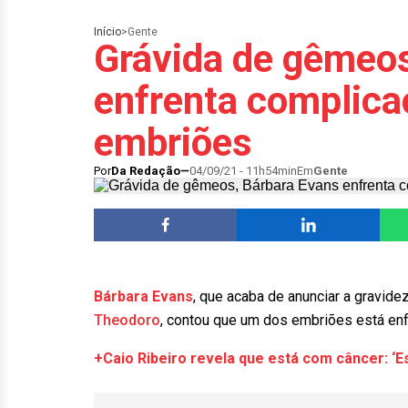
Início
>
Gente
Grávida de gêmeos
enfrenta complic
embriões
Por
Da Redação
04/09/21 - 11h54min
Em
Gente
Bárbara Evans
, que acaba de anunciar a gravi
Theodoro
, contou que um dos embriões está en
+Caio Ribeiro revela que está com câncer: ‘E