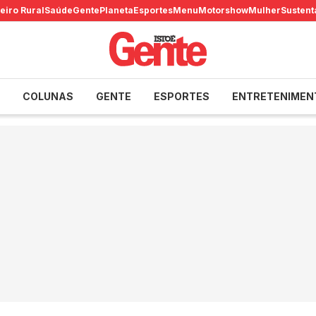
eiro Rural
Saúde
Gente
Planeta
Esportes
Menu
Motorshow
Mulher
Sustent
COLUNAS
GENTE
ESPORTES
ENTRETENIMEN