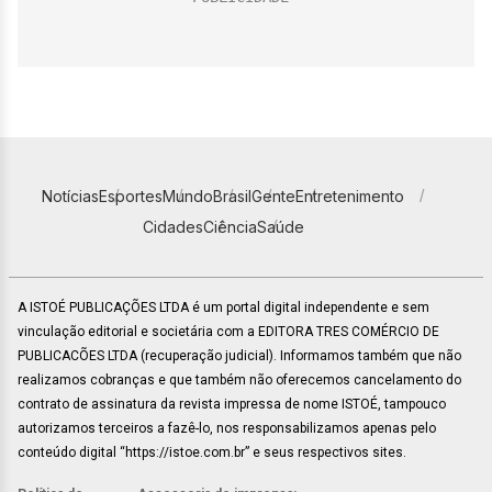
Notícias
Esportes
Mundo
Brasil
Gente
Entretenimento
Cidades
Ciência
Saúde
A ISTOÉ PUBLICAÇÕES LTDA é um portal digital independente e sem
vinculação editorial e societária com a EDITORA TRES COMÉRCIO DE
PUBLICACÕES LTDA (recuperação judicial). Informamos também que não
realizamos cobranças e que também não oferecemos cancelamento do
contrato de assinatura da revista impressa de nome ISTOÉ, tampouco
autorizamos terceiros a fazê-lo, nos responsabilizamos apenas pelo
conteúdo digital “https://istoe.com.br” e seus respectivos sites.