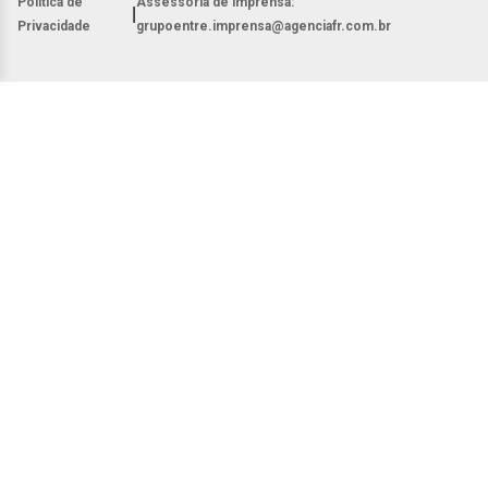
Política de
Assessoria de imprensa:
|
Privacidade
grupoentre.imprensa@agenciafr.com.br