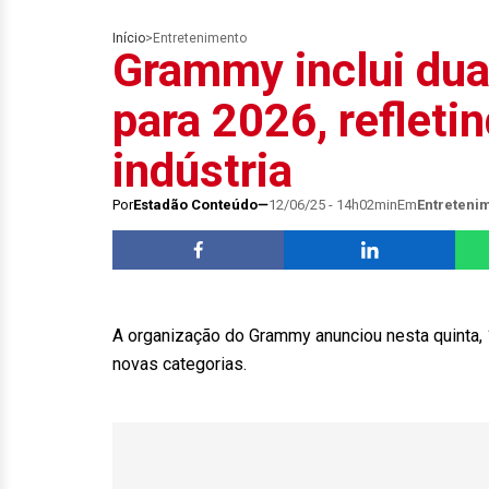
Início
>
Entretenimento
Grammy inclui dua
para 2026, reflet
indústria
Por
Estadão Conteúdo
12/06/25 - 14h02min
Em
Entreteni
A organização do Grammy anunciou nesta quinta, 
novas categorias.