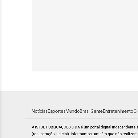
Notícias
Esportes
Mundo
Brasil
Gente
Entretenimento
C
A ISTOÉ PUBLICAÇÕES LTDA é um portal digital independente
(recuperação judicial). Informamos também que não realiza