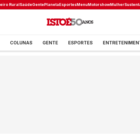
eiro Rural
Saúde
Gente
Planeta
Esportes
Menu
Motorshow
Mulher
Sustent
COLUNAS
GENTE
ESPORTES
ENTRETENIMEN