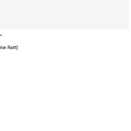
–
ie Raitt)