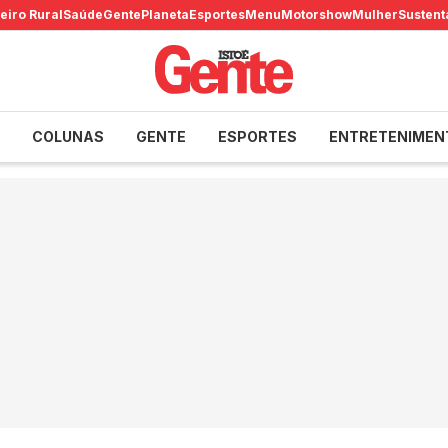
eiro Rural
Saúde
Gente
Planeta
Esportes
Menu
Motorshow
Mulher
Sustent
COLUNAS
GENTE
ESPORTES
ENTRETENIMEN