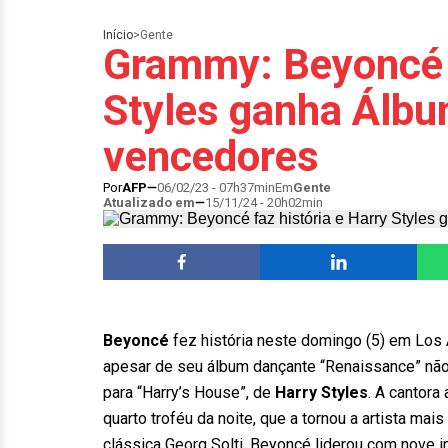
Início
>
Gente
Grammy: Beyoncé f
Styles ganha Álbu
vencedores
Por
AFP
06/02/23 - 07h37min
Em
Gente
Atualizado em
15/11/24 - 20h02min
Beyoncé
fez história neste domingo (5) em Los 
apesar de seu álbum dançante “Renaissance” não
para “Harry’s House”, de
Harry Styles
. A cantora
quarto troféu da noite, que a tornou a artista ma
clássica Georg Solti. Beyoncé liderou com nove 