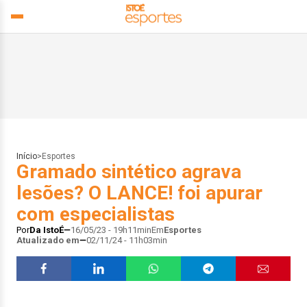
Início
>
Esportes
Gramado sintético agrava
lesões? O LANCE! foi apurar
com especialistas
Por
Da IstoÉ
16/05/23 - 19h11min
Em
Esportes
Atualizado em
02/11/24 - 11h03min