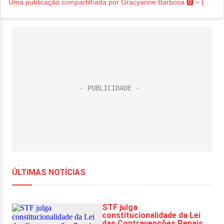
Uma publicação compartilhada por Gracyanne Barbosa 🅾️ – (@graoficial)