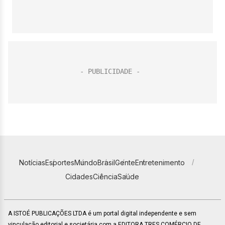
Notícias
Esportes
Mundo
Brasil
Gente
Entretenimento
Cidades
Ciência
Saúde
A ISTOÉ PUBLICAÇÕES LTDA é um portal digital independente e sem
vinculação editorial e societária com a EDITORA TRES COMÉRCIO DE