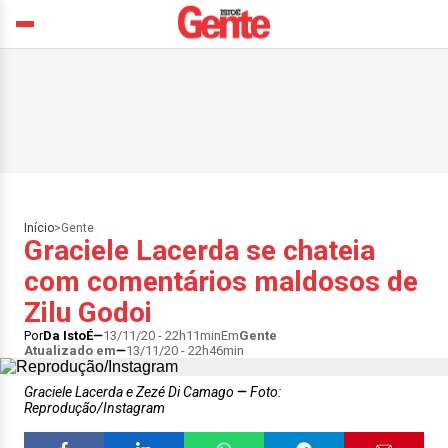
Início
>
Gente
Graciele Lacerda se chateia
com comentários maldosos de
Zilu Godoi
Por
Da IstoÉ
13/11/20 - 22h11min
Em
Gente
Atualizado em
13/11/20 - 22h46min
Graciele Lacerda e Zezé Di Camago
Foto:
Reprodução/Instagram