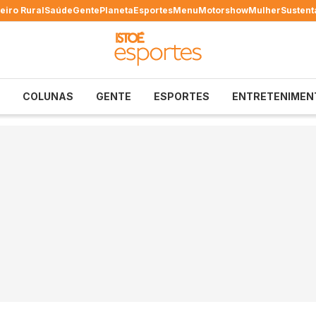
eiro Rural
Saúde
Gente
Planeta
Esportes
Menu
Motorshow
Mulher
Sustent
COLUNAS
GENTE
ESPORTES
ENTRETENIMEN