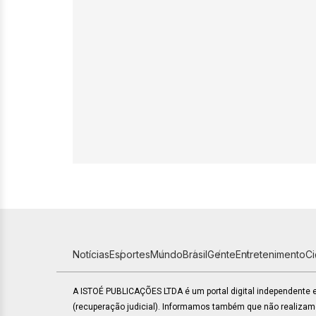
Notícias
Esportes
Mundo
Brasil
Gente
Entretenimento
C
A ISTOÉ PUBLICAÇÕES LTDA é um portal digital independente
(recuperação judicial). Informamos também que não realiza