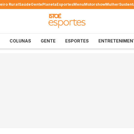
eiro Rural
Saúde
Gente
Planeta
Esportes
Menu
Motorshow
Mulher
Sustent
COLUNAS
GENTE
ESPORTES
ENTRETENIMEN