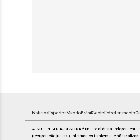
Notícias
Esportes
Mundo
Brasil
Gente
Entretenimento
C
A ISTOÉ PUBLICAÇÕES LTDA é um portal digital independente
(recuperação judicial). Informamos também que não realiza