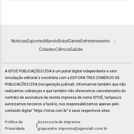
Notícias
Esportes
Mundo
Brasil
Gente
Entretenimento
Cidades
Ciência
Saúde
A ISTOÉ PUBLICAÇÕES LTDA é um portal digital independente e sem
vinculação editorial e societária com a EDITORA TRES COMÉRCIO DE
PUBLICACÕES LTDA (recuperação judicial). Informamos também que não
realizamos cobranças e que também não oferecemos cancelamento do
contrato de assinatura da revista impressa de nome ISTOÉ, tampouco
autorizamos terceiros a fazê-lo, nos responsabilizamos apenas pelo
conteúdo digital “https://istoe.com.br” e seus respectivos sites.
Política de
Assessoria de imprensa:
|
Privacidade
grupoentre.imprensa@agenciafr.com.br